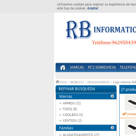
Utilizamos cookies para mejorar su experiencia de nav
este tipo de cookies.
Aceptar
MARCAS
PC'S SOBREMESA
TELEFONI
Caja externa hd
Inicio
>
Perifericos
»
Almacenamiento
»
REFINAR BÚSQUEDA
27 produ
Marcas
APPROX (12)
TOOQ (8)
Compar
COOLBOX (5)
VENTION (2)
Familias
ALMACENAMIENTO (27)