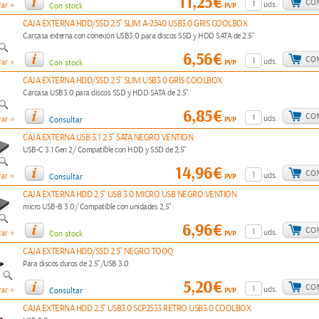
11,25€
CO
»
uds.
PVP
ar
Con stock
CAJA EXTERNA HDD/SSD 2.5'' SLIM A-2540 USB3.0 GRIS COOLBOX
Carcasa externa con conexión USB3.0 para discos SSD y HDD SATA de 2.5”
6,56€
CO
»
uds.
PVP
ar
Con stock
CAJA EXTERNA HDD/SSD 2.5'' SLIM USB3.0 GRIS COOLBOX
Carcasa USB3.0 para discos SSD y HDD SATA de 2.5”
6,85€
CO
»
uds.
PVP
ar
Consultar
CAJA EXTERNA USB 3.1 2.5" SATA NEGRO VENTION
USB-C 3.1 Gen 2/ Compatible con HDD y SSD de 2,5"
14,96€
CO
»
uds.
PVP
ar
Consultar
CAJA EXTERNA HDD 2.5'' USB 3.0 MICRO USB NEGRO VENTION
micro USB-B 3.0/ Compatible con unidades 2,5"
6,96€
CO
»
uds.
PVP
ar
Con stock
CAJA EXTERNA HDD/SSD 2.5'' NEGRO TOOQ
Para discos duros de 2.5"/USB 3.0
5,20€
CO
»
uds.
PVP
ar
Consultar
CAJA EXTERNA HDD 2.5'' USB3.0 SCP2533 RETRO USB3.0 COOLBOX