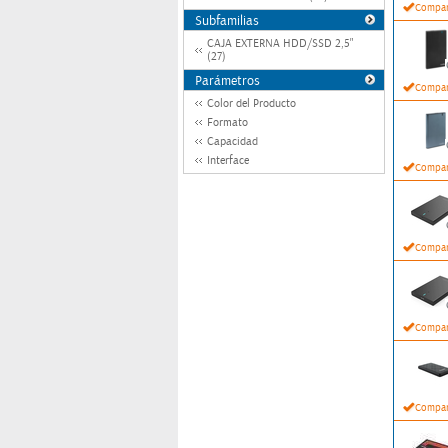
Compar
Subfamilias
CAJA EXTERNA HDD/SSD 2,5"
(27)
Parámetros
Compar
Color del Producto
Formato
Capacidad
Interface
Compar
Compar
Compar
Compar