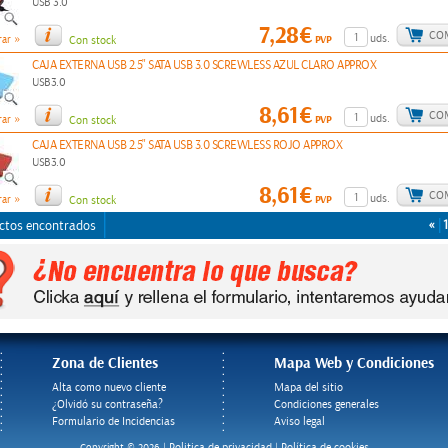
USB 3.0
7,28€
CO
»
uds.
PVP
ar
Con stock
CAJA EXTERNA USB 2.5" SATA USB 3.0 SCREWLESS AZUL CLARO APPROX
USB3.0
8,61€
CO
»
uds.
PVP
ar
Con stock
CAJA EXTERNA USB 2.5" SATA USB 3.0 SCREWLESS ROJO APPROX
USB3.0
8,61€
CO
»
uds.
PVP
ar
Con stock
«
1
ctos encontrados
Zona de Clientes
Mapa Web y Condiciones
Alta como nuevo cliente
Mapa del sitio
¿Olvidó su contraseña?
Condiciones generales
Formulario de Incidencias
Aviso legal
Politica de privacidad
Política de cookies