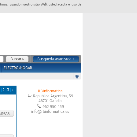
tinuar usando nuestro sitio Web, usted acepta el uso de
Búsqueda avanzada »
ELECTRO/HOGAR
2
3
»
RBInformatica
Av. Republica Argentina, 39
46701
Gandia
962 950 439
info@rbinformatica.es
MPRAR