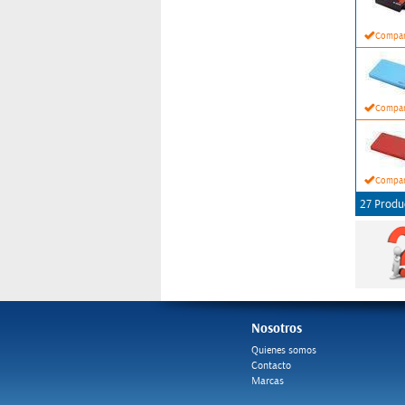
Compar
Compar
Compar
27 Produ
Nosotros
Quienes somos
Contacto
Marcas