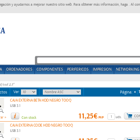
egación y ayudarnos a mejorar nuestro sitio web. Para obtener más información, haga . Al con
A
ORDENADORES
COMPONENTES
PERIFERICOS
IMPRESION
NETWORKING
d/ssd 2,5"
Ver:
«
1
ctos
Página:
CAJA EXTERNA BETA HDD NEGRO TOOQ
USB 3.1
11,25€
CO
»
uds.
PVP
ar
Con stock
CAJA EXTERNA CODE HDD NEGRO TOOQ
USB 3.1