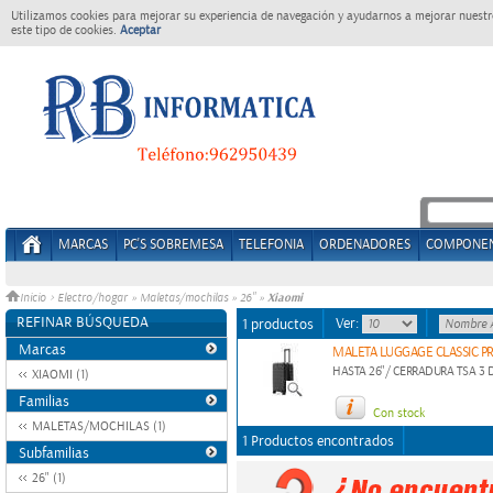
Utilizamos cookies para mejorar su experiencia de navegación y ayudarnos a mejorar nuestro
este tipo de cookies.
Aceptar
MARCAS
PC'S SOBREMESA
TELEFONIA
ORDENADORES
COMPONE
Xiaomi
Inicio
>
Electro/hogar
»
Maletas/mochilas
»
26"
»
REFINAR BÚSQUEDA
Ver:
1 productos
Marcas
MALETA LUGGAGE CLASSIC P
HASTA 26"/ CERRADURA TSA 3
XIAOMI (1)
Familias
Con stock
MALETAS/MOCHILAS (1)
1 Productos encontrados
Subfamilias
26" (1)