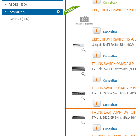
Con stock
REDES (180)
UBIQUITI UNIFI SWITCH 5 PUE
Subfamilias
SWITCH (180)
Consultar
UBIQUITI UNIFI SWITCH 16 P
Ubiquiti UniFi Switch Ultra 6
Consultar
TP-LINK SWITCH OMADA 8 PU
TP-Link ES208G Switch 8x10/1
Consultar
TP-LINK SWITCH OMADA 16 PU
TP-Link ES216G Switch 16x10/1
Consultar
TP-LINK EASY SMART SWITCH 1
TP-Link SG2218P Switch Rack 1
Consultar