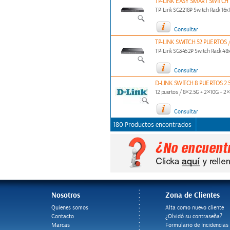
TP-LINK EASY SMART SWITCH 1
TP-Link SG2218P Switch Rack 1
Consultar
TP-LINK SWITCH 52 PUERTOS /
TP-Link SG3452P Switch Rack 4
Consultar
D-LINK SWITCH 8 PUERTOS 2.5G 
12 puertos / 8×2.5G + 2×10G + 2×
Consultar
180 Productos encontrados
Nosotros
Zona de Clientes
Quienes somos
Alta como nuevo cliente
Contacto
¿Olvidó su contraseña?
Marcas
Formulario de Incidencias