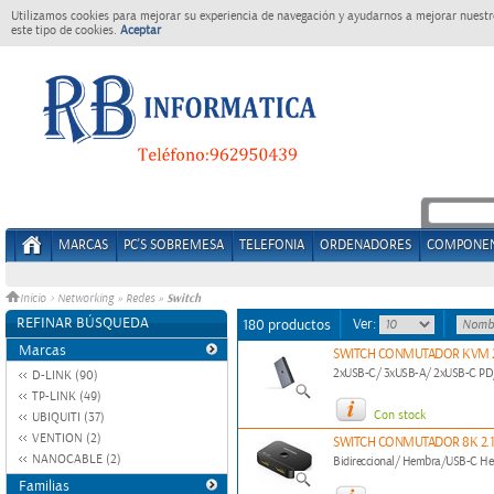
Utilizamos cookies para mejorar su experiencia de navegación y ayudarnos a mejorar nuestro
este tipo de cookies.
Aceptar
MARCAS
PC'S SOBREMESA
TELEFONIA
ORDENADORES
COMPONE
Switch
Inicio
>
Networking
»
Redes
»
REFINAR BÚSQUEDA
Ver:
180 productos
Marcas
SWITCH CONMUTADOR KVM 2
2xUSB-C/ 3xUSB-A/ 2xUSB-C P
D-LINK (90)
TP-LINK (49)
Con stock
UBIQUITI (37)
VENTION (2)
SWITCH CONMUTADOR 8K 2.1 
NANOCABLE (2)
Bidireccional/ Hembra/USB-C 
Familias