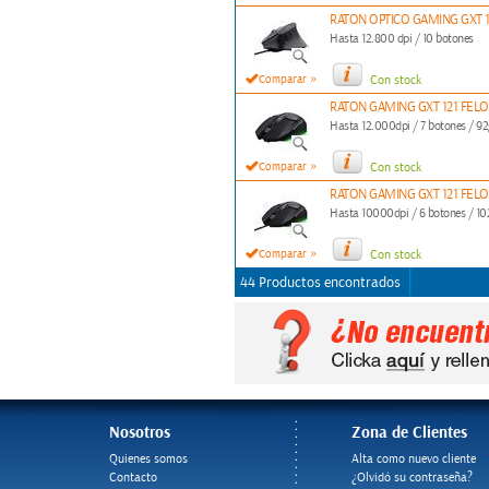
RATON OPTICO GAMING GXT 
Hasta 12.800 dpi / 10 botones
»
Comparar
Con stock
RATON GAMING GXT 121 FEL
Hasta 12.000dpi / 7 botones / 92
»
Comparar
Con stock
RATON GAMING GXT 121 FEL
Hasta 10000dpi / 6 botones / 10
»
Comparar
Con stock
44 Productos encontrados
Nosotros
Zona de Clientes
Quienes somos
Alta como nuevo cliente
Contacto
¿Olvidó su contraseña?