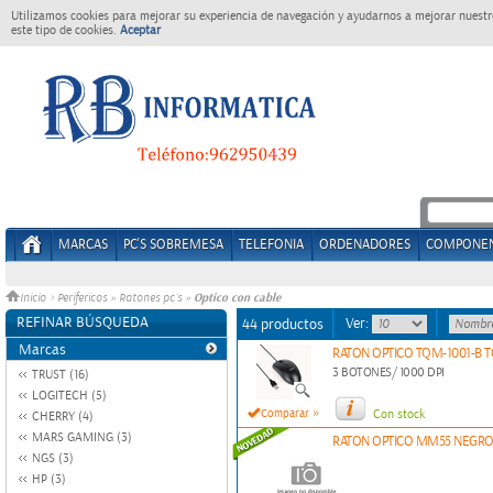
Utilizamos cookies para mejorar su experiencia de navegación y ayudarnos a mejorar nuestro
este tipo de cookies.
Aceptar
MARCAS
PC'S SOBREMESA
TELEFONIA
ORDENADORES
COMPONE
Optico con cable
Inicio
>
Perifericos
»
Ratones pc´s
»
REFINAR BÚSQUEDA
Ver:
44 productos
Marcas
RATON OPTICO TQM-1001-B 
3 BOTONES/ 1000 DPI
TRUST (16)
LOGITECH (5)
»
Comparar
Con stock
CHERRY (4)
MARS GAMING (3)
RATON OPTICO MM55 NEGR
NGS (3)
HP (3)