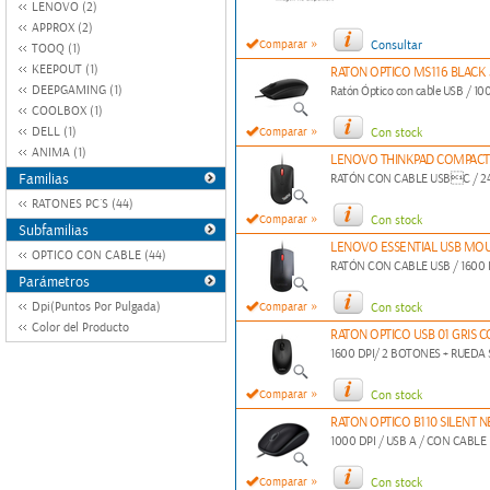
LENOVO (2)
APPROX (2)
»
Comparar
Consultar
TOOQ (1)
KEEPOUT (1)
RATON OPTICO MS116 BLACK 5
DEEPGAMING (1)
Ratón Óptico con cable USB / 100
COOLBOX (1)
»
DELL (1)
Comparar
Con stock
ANIMA (1)
LENOVO THINKPAD COMPACT
Familias
RATÓN CON CABLE USBC / 24
RATONES PC´S (44)
»
Comparar
Con stock
Subfamilias
LENOVO ESSENTIAL USB MO
OPTICO CON CABLE (44)
RATÓN CON CABLE USB / 1600 
Parámetros
»
Dpi(Puntos Por Pulgada)
Comparar
Con stock
Color del Producto
RATON OPTICO USB 01 GRIS 
1600 DPI/ 2 BOTONES + RUEDA
»
Comparar
Con stock
RATON OPTICO B110 SILENT 
1000 DPI / USB A / CON CABLE
»
Comparar
Con stock