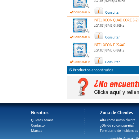
LGA1151/12MB/3.3GHz
»
Comparar
Consultar
INTEL XEON QUAD CORE E-21
LGA1151/8MB/3.5GHz
»
Comparar
Consultar
INTEL XEON E-2244G
LGA1151/8MB/3.8GHz
»
Comparar
Consultar
13 Productos encontrados
Nosotros
Zona de Clientes
Quienes somos
Alta como nuevo cliente
Contacto
¿Olvidó su contraseña?
Marcas
Formulario de Incidencias
Po