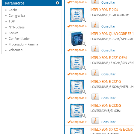
»
Comparar
Consultar
Parámetros
INTEL XEON E-2124
Cache
LGA1151/8MB/3.30-4.30GHz
Con grafica
TDP
»
Comparar
Consultar
Nº Nucleos
Socket
INTEL XEON QUAD CORE E3-1
Con Ventilador
LGA1151/8MB/3.7GHz/ SIN GRA
Procesador - Familia
»
Velocidad
Comparar
Consultar
INTEL XEON E-2224 OEM
LGA1151/8MB/ 3.4GHz/ SIN VE
»
Comparar
Consultar
INTEL XEON E-2224G
LGA1151/8MB/3.5GHz/INTEL UH
»
Comparar
Consultar
INTEL XEON E-2226G
LGA1151/12MB/3.4GHz
»
Comparar
Consultar
INTEL XEON SIX CORE E-2136