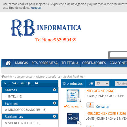
Utilizamos cookies para mejorar su experiencia de navegación y ayudarnos a mejorar nuestro
este tipo de cookies.
Aceptar
MARCAS
PC'S SOBREMESA
TELEFONIA
ORDENADORES
COMPONE
Socket intel 1151
Inicio
>
Componentes
»
Microprocesadores
»
REFINAR BÚSQUEDA
Ver:
13 productos
Marcas
INTEL XEON E-2176G
LGA1151/ 12MB/ 3.70-4.70GHz
INTEL (13)
Familias
»
Comparar
Consultar
MICROPROCESADORES (13)
INTEL XEON SIX CORE E-2236
Subfamilias
LGA1151/12MB/ 3.4GHz/ SIN V
SOCKET INTEL 1151 (13)