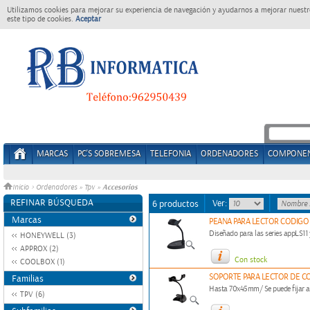
Utilizamos cookies para mejorar su experiencia de navegación y ayudarnos a mejorar nuestro
este tipo de cookies.
Aceptar
MARCAS
PC'S SOBREMESA
TELEFONIA
ORDENADORES
COMPONE
Accesorios
Inicio
>
Ordenadores
»
Tpv
»
REFINAR BÚSQUEDA
Ver:
6 productos
Marcas
PEANA PARA LECTOR CODIGO 
Diseñado para las series appLS11
HONEYWELL (3)
APPROX (2)
Con stock
COOLBOX (1)
SOPORTE PARA LECTOR DE C
Familias
Hasta 70x45mm/ Se puede fijar a
TPV (6)