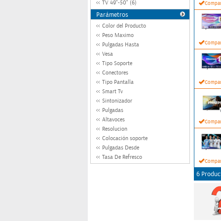
TV 49"-50" (6)
Compar
Parámetros
Color del Producto
Peso Maximo
Compar
Pulgadas Hasta
Vesa
Tipo Soporte
Conectores
Tipo Pantalla
Compar
Smart Tv
Sintonizador
Pulgadas
Altavoces
Compar
Resolucion
Colocación soporte
Pulgadas Desde
Tasa De Refresco
Compar
6 Produc