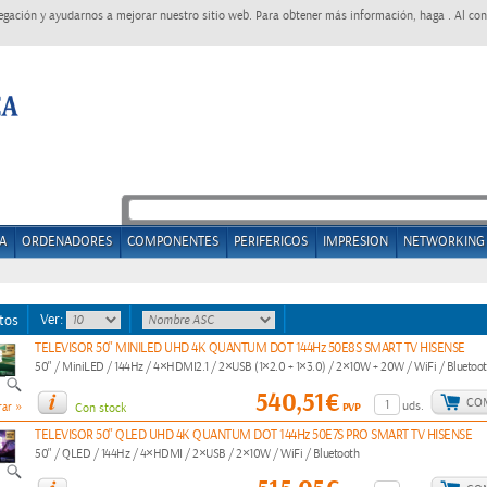
egación y ayudarnos a mejorar nuestro sitio web. Para obtener más información, haga . Al con
A
ORDENADORES
COMPONENTES
PERIFERICOS
IMPRESION
NETWORKING
Ver:
tos
TELEVISOR 50" MINILED UHD 4K QUANTUM DOT 144Hz 50E8S SMART TV HISENSE
50" / MiniLED / 144Hz / 4×HDMI2.1 / 2×USB (1×2.0 + 1×3.0) / 2×10W + 20W / WiFi / Bluetoot
540,51€
CO
»
uds.
PVP
ar
Con stock
TELEVISOR 50" QLED UHD 4K QUANTUM DOT 144Hz 50E7S PRO SMART TV HISENSE
50" / QLED / 144Hz / 4×HDMI / 2×USB / 2×10W / WiFi / Bluetooth