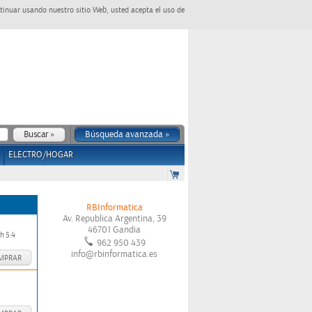
tinuar usando nuestro sitio Web, usted acepta el uso de
Búsqueda avanzada »
ELECTRO/HOGAR
RBInformatica
Av. Republica Argentina, 39
46701
Gandia
h 5.4
962 950 439
info@rbinformatica.es
MPRAR