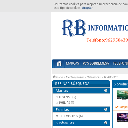
Utilizamos cookies para mejorar su experiencia de nav
este tipo de cookies.
Aceptar
MARCAS
PC'S SOBREMESA
TELEFONI
Tv 49"-50"
Inicio
>
Electro/hogar
»
Televisores
»
REFINAR BÚSQUEDA
6 produc
Marcas
HISENSE (5)
PHILIPS (1)
Compar
Familias
TELEVISORES (6)
Subfamilias