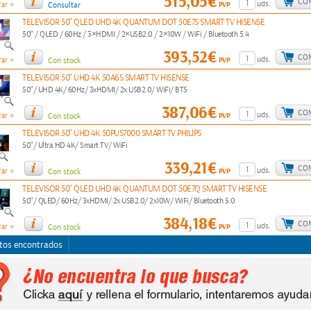
515,05€
CO
»
uds.
PVP
ar
Consultar
TELEVISOR 50" QLED UHD 4K QUANTUM DOT 50E7S SMART TV HISENSE
50" / QLED / 60Hz / 3×HDMI / 2×USB2.0 / 2×10W / WiFi / Bluetooth 5.4
393,52€
CO
»
uds.
PVP
ar
Con stock
TELEVISOR 50" UHD 4K 50A6S SMART TV HISENSE
50"/ UHD 4K/ 60Hz/ 3xHDMI/ 2x USB2.0/ WiFi/ BT5
387,06€
CO
»
uds.
PVP
ar
Con stock
TELEVISOR 50" UHD 4K 50PUS7000 SMART TV PHILIPS
50"/ Ultra HD 4K/ Smart TV/ WiFi
339,21€
CO
»
uds.
PVP
ar
Con stock
TELEVISOR 50" QLED UHD 4K QUANTUM DOT 50E7Q SMART TV HISENSE
50"/ QLED/ 60Hz/ 3xHDMI/ 2x USB2.0/ 2x10W/ WiFi/ Bluetooth 5.0
384,18€
CO
»
uds.
PVP
ar
Con stock
tos encontrados