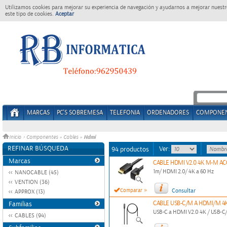
Utilizamos cookies para mejorar su experiencia de navegación y ayudarnos a mejorar nuestro
este tipo de cookies.
Aceptar
MARCAS
PC'S SOBREMESA
TELEFONIA
ORDENADORES
COMPONE
Hdmi
Inicio
>
Componentes
»
Cables
»
REFINAR BÚSQUEDA
Ver:
94 productos
Marcas
CABLE HDMI V2.0 4K M-M A
1m/ HDMI 2.0/ 4K a 60 Hz
NANOCABLE (45)
VENTION (36)
»
Comparar
Consultar
APPROX (13)
CABLE USB-C/M A HDMI/M 4
Familias
USB-C a HDMI V2.0 4K / USB-C
CABLES (94)