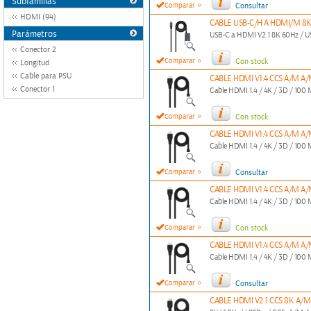
Subfamilias
»
Comparar
Consultar
HDMI (94)
CABLE USB-C/H A HDMI/M 8
Parámetros
USB-C a HDMI V2.1 8K 60Hz / 
Conector 2
»
Comparar
Con stock
Longitud
Cable para PSU
CABLE HDMI V1.4 CCS A/M 
Conector 1
Cable HDMI 1.4 / 4K / 3D / 100 M
»
Comparar
Con stock
CABLE HDMI V1.4 CCS A/M 
Cable HDMI 1.4 / 4K / 3D / 100 M
»
Comparar
Consultar
CABLE HDMI V1.4 CCS A/M A
Cable HDMI 1.4 / 4K / 3D / 100 M
»
Comparar
Con stock
CABLE HDMI V1.4 CCS A/M 
Cable HDMI 1.4 / 4K / 3D / 100 M
»
Comparar
Consultar
CABLE HDMI V2.1 CCS 8K A