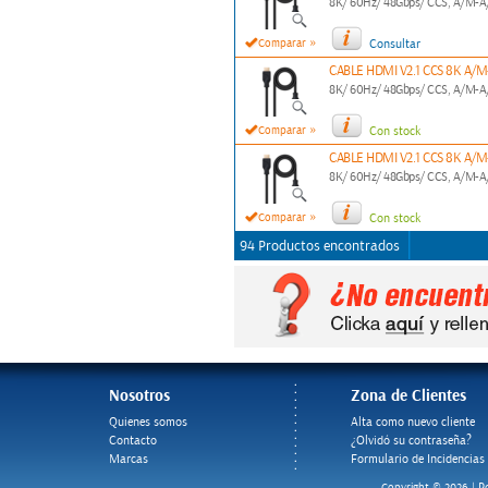
8K/ 60Hz/ 48Gbps/ CCS, A/M-A
»
Comparar
Consultar
CABLE HDMI V2.1 CCS 8K A
8K/ 60Hz/ 48Gbps/ CCS, A/M-A
»
Comparar
Con stock
CABLE HDMI V2.1 CCS 8K A
8K/ 60Hz/ 48Gbps/ CCS, A/M-A
»
Comparar
Con stock
94 Productos encontrados
Nosotros
Zona de Clientes
Quienes somos
Alta como nuevo cliente
Contacto
¿Olvidó su contraseña?
Marcas
Formulario de Incidencias
Po