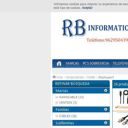
Utilizamos cookies para mejorar su experiencia de nav
este tipo de cookies.
Aceptar
MARCAS
PC'S SOBREMESA
TELEFONI
Displayport
Inicio
>
Componentes
»
Cables
»
REFINAR BÚSQUEDA
26 produ
Marcas
NANOCABLE (23)
VENTION (3)
Compar
Familias
CABLES (26)
Subfamilias