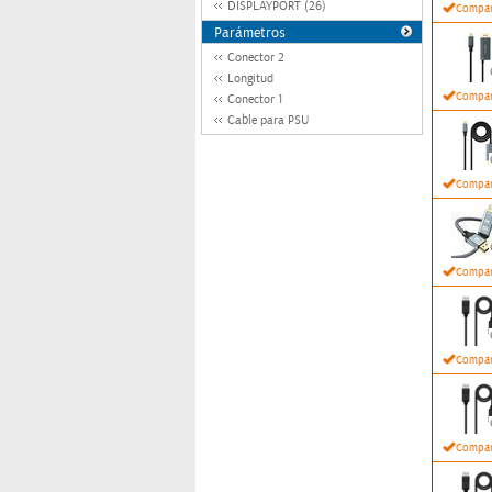
DISPLAYPORT (26)
Compar
Parámetros
Conector 2
Longitud
Compar
Conector 1
Cable para PSU
Compar
Compar
Compar
Compar