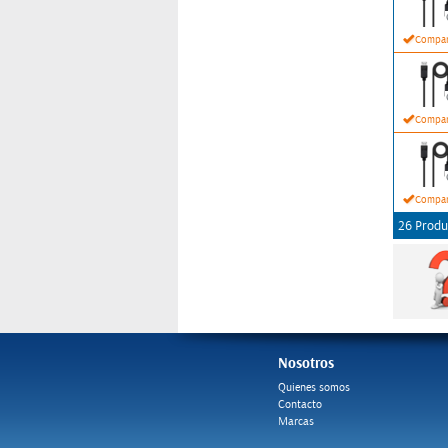
Compar
Compar
Compar
26 Produ
Nosotros
Quienes somos
Contacto
Marcas