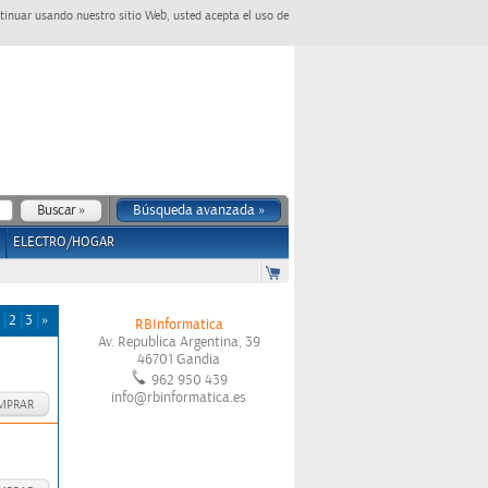
tinuar usando nuestro sitio Web, usted acepta el uso de
Búsqueda avanzada »
ELECTRO/HOGAR
2
3
»
RBInformatica
Av. Republica Argentina, 39
46701
Gandia
962 950 439
info@rbinformatica.es
MPRAR