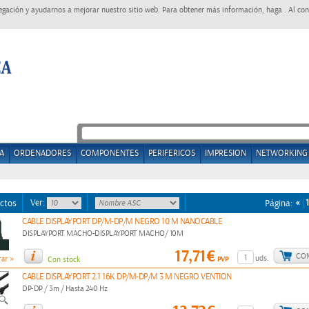
egación y ayudarnos a mejorar nuestro sitio web. Para obtener más información, haga . Al con
A
ORDENADORES
COMPONENTES
PERIFERICOS
IMPRESION
NETWORKING
Ver:
«
1
ctos
Página:
CABLE DISPLAYPORT DP/M-DP/M NEGRO 10 M NANOCABLE
DISPLAYPORT MACHO-DISPLAYPORT MACHO/ 10M
17,71€
CO
»
uds.
PVP
ar
Con stock
CABLE DISPLAYPORT 2.1 16K DP/M-DP/M 3 M NEGRO VENTION
DP-DP / 3m / Hasta 240 Hz