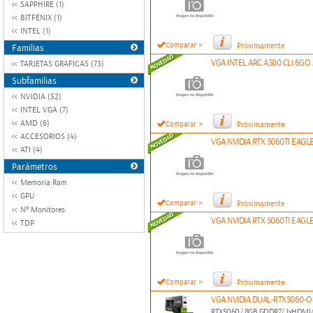
SAPPHIRE (1)
BITFENIX (1)
INTEL (1)
»
Comparar
Próximamente
Familias
VGA INTEL ARC A380 CLI 6G
TARJETAS GRAFICAS (73)
Subfamilias
NVIDIA (52)
INTEL VGA (7)
»
AMD (6)
Comparar
Próximamente
ACCESORIOS (4)
VGA NVIDIA RTX 5060TI EAGL
ATI (4)
Parámetros
Memoria Ram
GPU
»
Comparar
Próximamente
Nº Monitores
VGA NVIDIA RTX 5060TI EAGL
TDP
»
Comparar
Próximamente
VGA NVIDIA DUAL-RTX5060-O
RTX5060/ 8GB GDDR7/ 1xHDMI/