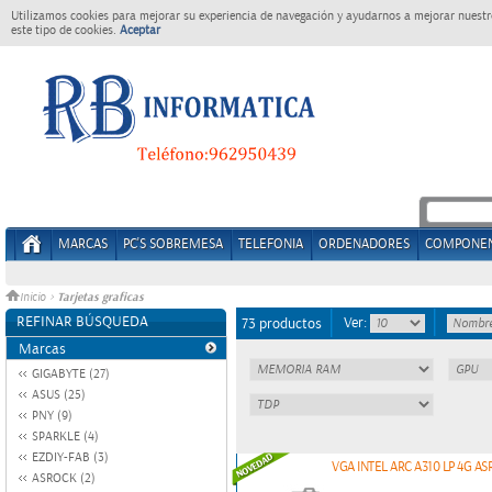
Utilizamos cookies para mejorar su experiencia de navegación y ayudarnos a mejorar nuestro
este tipo de cookies.
Aceptar
MARCAS
PC'S SOBREMESA
TELEFONIA
ORDENADORES
COMPONE
Tarjetas graficas
Inicio
>
REFINAR BÚSQUEDA
Ver:
73 productos
Marcas
GIGABYTE (27)
ASUS (25)
PNY (9)
SPARKLE (4)
EZDIY-FAB (3)
VGA INTEL ARC A310 LP 4G A
ASROCK (2)