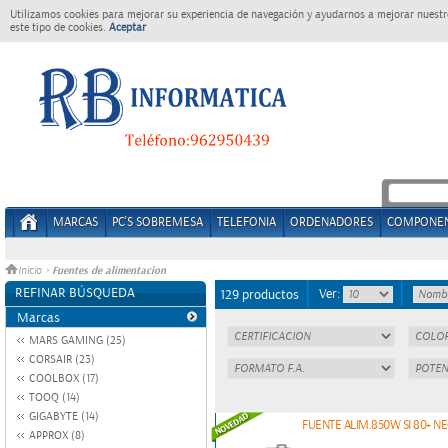
Utilizamos cookies para mejorar su experiencia de navegación y ayudarnos a mejorar nuestro
este tipo de cookies.
Aceptar
MARCAS
PC'S SOBREMESA
TELEFONIA
ORDENADORES
COMPONE
Fuentes de alimentacion
Inicio
>
REFINAR BÚSQUEDA
Ver:
129 productos
Marcas
MARS GAMING (25)
CORSAIR (23)
COOLBOX (17)
TOOQ (14)
GIGABYTE (14)
FUENTE ALIM.850W SI 80+ 
APPROX (8)