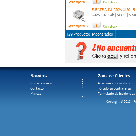
»
Comparar
Con stock
FUENTE ALIM. 650W SI 80+ 
650W | 80+ Gold | ATX 3.1 | Modul
»
Comparar
Con stock
129 Productos encontrados
Nosotros
Zona de Clientes
Quienes somos
Alta como nuevo cliente
Contacto
¿Olvidó su contraseña?
Marcas
Formulario de Incidencias
Po
Copyright © 2026 |