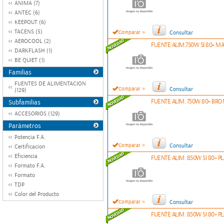
ANIMA (7)
ANTEC (6)
KEEPOUT (6)
»
TACENS (5)
Comparar
Consultar
AEROCOOL (2)
FUENTE ALIM.750W SI 80+ M
DARKFLASH (1)
BE QUIET (1)
Familias
FUENTES DE ALIMENTACION
»
Comparar
Consultar
(129)
FUENTE ALIM. 750W 80+ BR
Subfamilias
ACCESORIOS (129)
Parámetros
Potencia F.A.
»
Comparar
Consultar
Certificacion
Eficiencia
FUENTE ALIM. 850W SI 80+ 
Formato F.A.
Formato
TDP
Color del Producto
»
Comparar
Consultar
FUENTE ALIM. 850W SI 80+ 